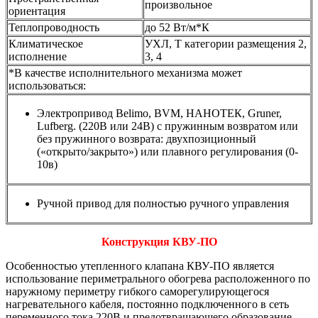
произвольное
ориентация
Теплопроводность
до 52 Вт/м*К
Климатическое
УХЛ, Т категории размещения 2,
исполнение
3, 4
*В качестве исполнительного механизма может
использоваться:
Электропривод Belimo, BVM, НАНОТЕК, Gruner,
Lufberg. (220В или 24В) с пружинным возвратом или
без пружинного возврата: двухпозиционный
(«открыто/закрыто») или плавного регулирования (0-
10в)
Ручной привод для полностью ручного управления
Конструкция КВУ-ПО
Особенностью утепленного клапана КВУ-ПО является
использование периметрального обогрева расположенного по
наружному периметру гибкого саморегулирующегося
нагревательного кабеля, постоянно подключенного в сеть
переменного тока 220В и предотвращающего образование