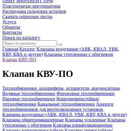
ПВВУ МИРАВЕНТ ПРФ
Пластинчатые рекуператоры
Распродажа складских остатков
Скачать опросные листы
Услуги
Объекты
Контакты
Поиск по каталогу
Главная
Каталог
Клапаны воздушные (АВК, КВАЛ, УВК,
КВУ, КВА и другие)
Клапаны утепленные с обогревом
Клапан КВУ-ПО
Клапан КВУ-ПО
Теплообменники, калориферы, испарители, конденсаторы
Водяные теплообменники
Фреоновые теплообменники
Паровые теплообменники
Коррозионностойкие
теплообменники
Канальные теплообменники
Аналоги
теплообменников для вентиляционных установок
Клапаны воздушные (АВК, КВАЛ, УВК, КВУ, КВА и другие)
Клапаны общепромышленные
Клапаны усиленные
Клапаны
утепленные с обогревом
Клапаны взрывозащищенные
Клапаны коррозионностойкие
Клапаны термостойкие/